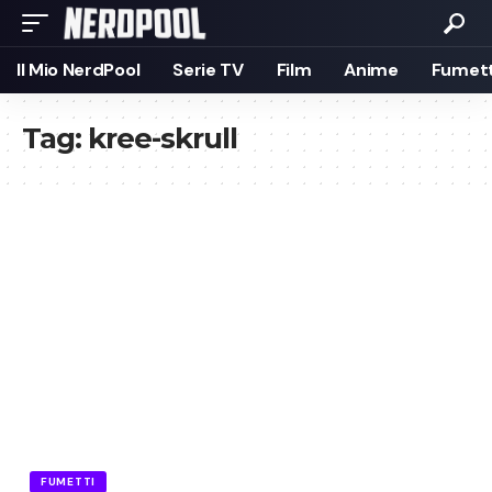
Il Mio NerdPool
Serie TV
Film
Anime
Fumett
Tag:
kree-skrull
FUMETTI