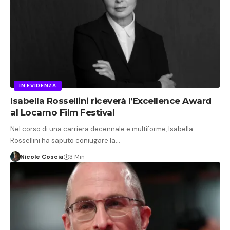
IN EVIDENZA
Isabella Rossellini riceverà l’Excellence Award
al Locarno Film Festival
Nel corso di una carriera decennale e multiforme, Isabella
Rossellini ha saputo coniugare la…
Nicole Coscia
3 Min