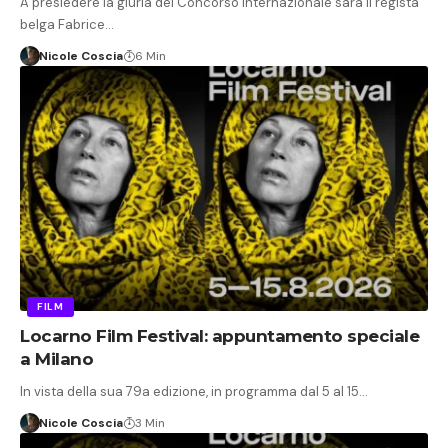
A presiedere la giuria del Concorso Internazionale sarà il regista
belga Fabrice…
Nicole Coscia
6 Min
FILM
Locarno Film Festival: appuntamento speciale
a Milano
In vista della sua 79a edizione, in programma dal 5 al 15…
Nicole Coscia
3 Min