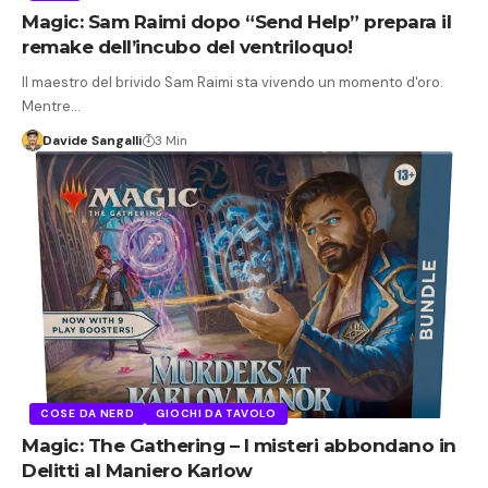
Magic: Sam Raimi dopo “Send Help” prepara il
remake dell’incubo del ventriloquo!
Il maestro del brivido Sam Raimi sta vivendo un momento d'oro.
Mentre…
Davide Sangalli
3 Min
COSE DA NERD
GIOCHI DA TAVOLO
Magic: The Gathering – I misteri abbondano in
Delitti al Maniero Karlow