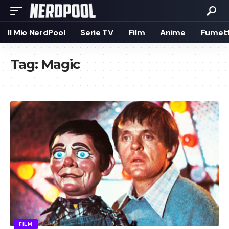
Il Mio NerdPool
Serie TV
Film
Anime
Fumett
Tag:
Magic
FILM