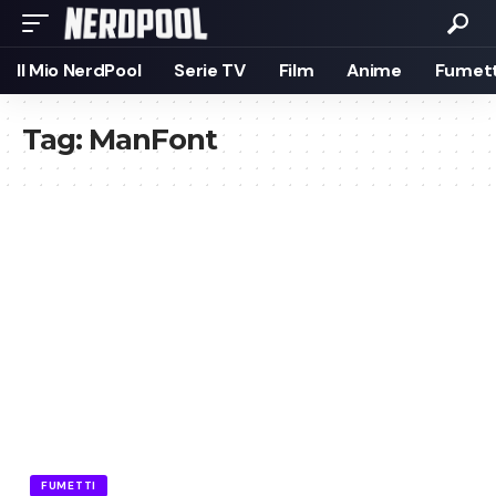
Il Mio NerdPool
Serie TV
Film
Anime
Fumett
Tag:
ManFont
FUMETTI