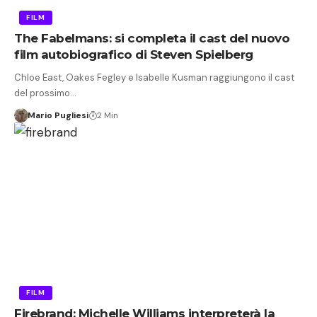
FILM
The Fabelmans: si completa il cast del nuovo
film autobiografico di Steven Spielberg
Chloe East, Oakes Fegley e Isabelle Kusman raggiungono il cast
del prossimo…
Mario Pugliesi
2 Min
FILM
Firebrand: Michelle Williams interpreterà la