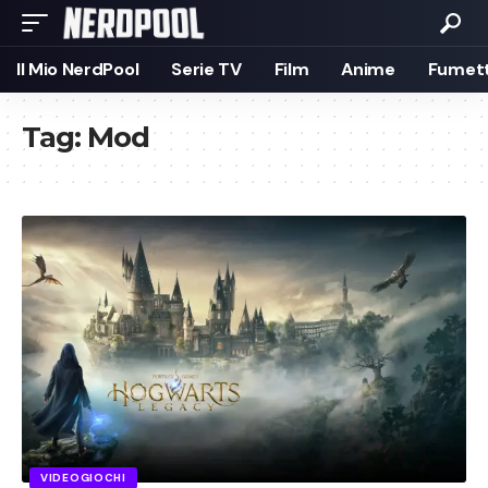
Il Mio NerdPool
Serie TV
Film
Anime
Fumett
Tag:
Mod
VIDEOGIOCHI