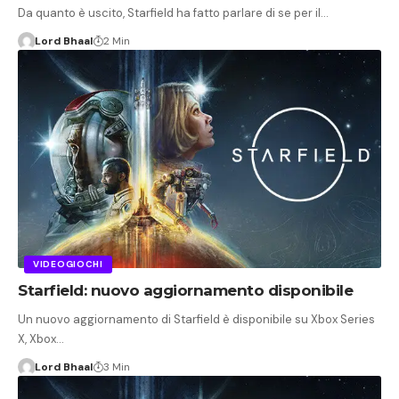
Da quanto è uscito, Starfield ha fatto parlare di se per il…
Lord Bhaal
2 Min
VIDEOGIOCHI
Starfield: nuovo aggiornamento disponibile
Un nuovo aggiornamento di Starfield è disponibile su Xbox Series
X, Xbox…
Lord Bhaal
3 Min