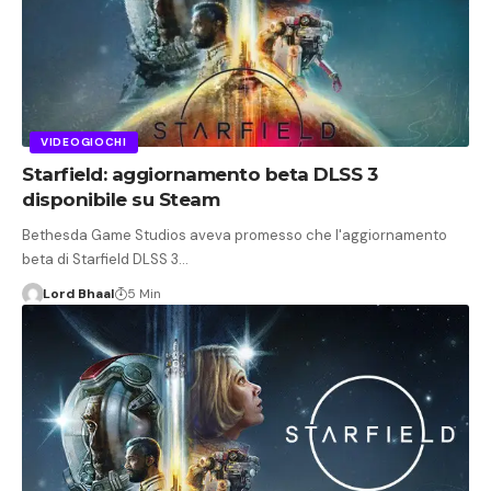
VIDEOGIOCHI
Starfield: aggiornamento beta DLSS 3
disponibile su Steam
Bethesda Game Studios aveva promesso che l'aggiornamento
beta di Starfield DLSS 3…
Lord Bhaal
5 Min