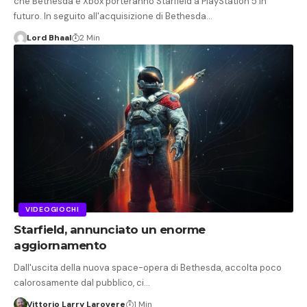
che Bethesda e Xbox porteranno Starfield a PlayStation 5 in
futuro. In seguito all'acquisizione di Bethesda…
Lord Bhaal
2 Min
VIDEOGIOCHI
Starfield, annunciato un enorme
aggiornamento
Dall'uscita della nuova space-opera di Bethesda, accolta poco
calorosamente dal pubblico, ci…
Vittorio Larry Larovere
1 Min