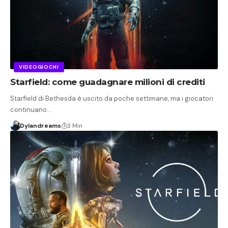
VIDEOGIOCHI
Starfield: come guadagnare milioni di crediti
Starfield di Bethesda è uscito da poche settimane, ma i giocatori
continuano…
Dylandreams
3 Min