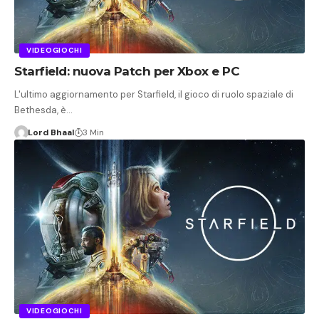
VIDEOGIOCHI
Starfield: nuova Patch per Xbox e PC
L'ultimo aggiornamento per Starfield, il gioco di ruolo spaziale di
Bethesda, è…
Lord Bhaal
3 Min
VIDEOGIOCHI