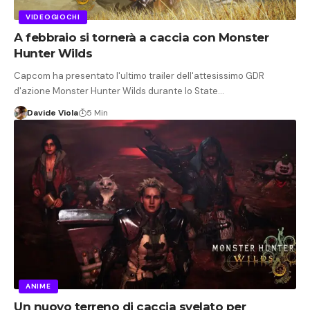
VIDEOGIOCHI
A febbraio si tornerà a caccia con Monster
Hunter Wilds
Capcom ha presentato l'ultimo trailer dell'attesissimo GDR
d'azione Monster Hunter Wilds durante lo State…
Davide Viola
5 Min
ANIME
Un nuovo terreno di caccia svelato per