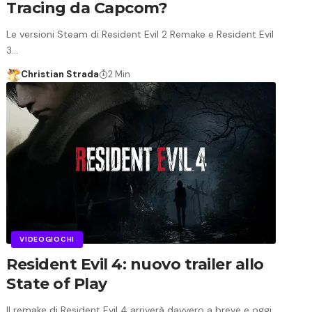
Tracing da Capcom?
Le versioni Steam di Resident Evil 2 Remake e Resident Evil
3…
Christian Strada
2 Min
VIDEOGIOCHI
Resident Evil 4: nuovo trailer allo
State of Play
Il remake di Resident Evil 4 arriverà davvero a breve e oggi,