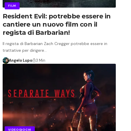
FILM
Resident Evil: potrebbe essere in
cantiere un nuovo film con il
regista di Barbarian!
Il regista di Barbarian Zach Cregger potrebbe essere in
trattative per dirigere…
Angelo Lupo
3 Min
VIDEOGIOCHI