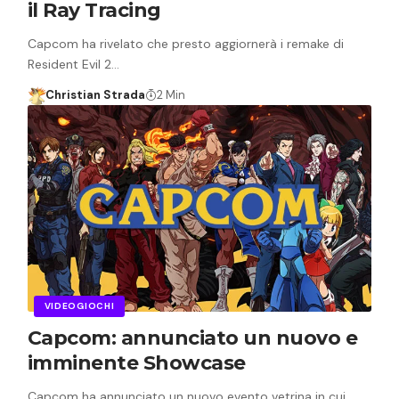
il Ray Tracing
Capcom ha rivelato che presto aggiornerà i remake di
Resident Evil 2…
Christian Strada
2 Min
VIDEOGIOCHI
Capcom: annunciato un nuovo e
imminente Showcase
Capcom ha annunciato un nuovo evento vetrina in cui