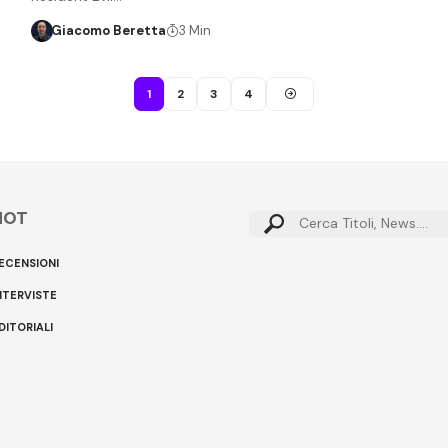
Giacomo Beretta
3 Min
1
2
3
4
HOT
Cerca:
ECENSIONI
NTERVISTE
DITORIALI