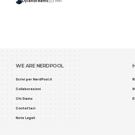
Dylandreams
3 Min
WE ARE NERDPOOL
Scrivi per NerdPool.it
R
Collaborazioni
I
Chi Siamo
E
Contattaci
Note Legali