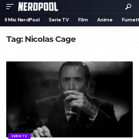
Il Mio NerdPool
Serie TV
Film
Anime
Fumett
Tag:
Nicolas Cage
SERIE TV