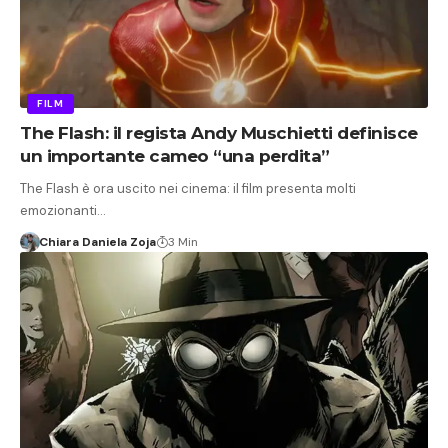
FILM
The Flash: il regista Andy Muschietti definisce
un importante cameo “una perdita”
The Flash è ora uscito nei cinema: il film presenta molti
emozionanti…
Chiara Daniela Zoja
3 Min