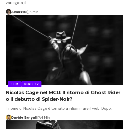
variegata, il…
Aimizzle
6 Min
FILM
SERIE TV
Nicolas Cage nel MCU: Il ritorno di Ghost Rider
o il debutto di Spider-Noir?
Il nome di Nicolas Cage è tornato a infiammare il web. Dopo…
Davide Sangalli
4 Min