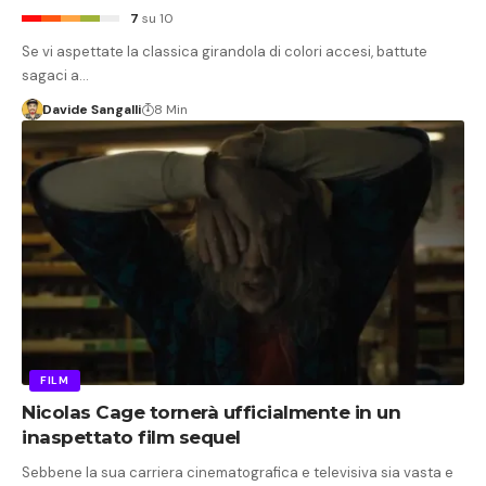
7
su 10
Se vi aspettate la classica girandola di colori accesi, battute
sagaci a…
Davide Sangalli
8 Min
FILM
Nicolas Cage tornerà ufficialmente in un
inaspettato film sequel
Sebbene la sua carriera cinematografica e televisiva sia vasta e