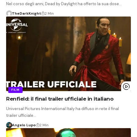
Nel corso degli anni, Dead by Daylight ha offerto la sua dose…
TheDarkKnight
2 Min
FILM
Renfield: il final trailer ufficiale in italiano
Universal Pictures International Italy ha diffuso in rete il final
trailer ufficiale…
Angelo Lupo
2 Min