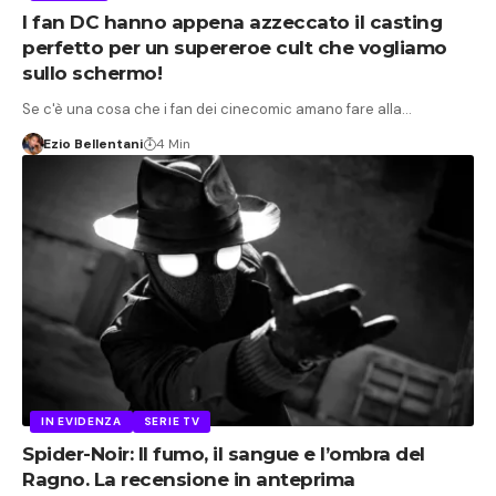
I fan DC hanno appena azzeccato il casting
perfetto per un supereroe cult che vogliamo
sullo schermo!
Se c'è una cosa che i fan dei cinecomic amano fare alla…
Ezio Bellentani
4 Min
IN EVIDENZA
SERIE TV
Spider-Noir: Il fumo, il sangue e l’ombra del
Ragno. La recensione in anteprima