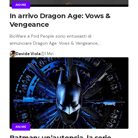
ANIME
In arrivo Dragon Age: Vows &
Vengeance
BioWare e Pod People sono entusiasti di
annunciare Dragon Age: Vows & Vengeance,…
Davide Viola
1 Min
ANIME
Batman: un’autopsia, la serie