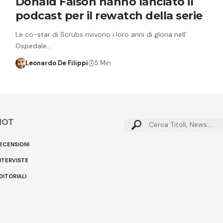
Donald Faison hanno lanciato il
podcast per il rewatch della serie
Le co-star di Scrubs rivivono i loro anni di gloria nell’
Ospedale…
Leonardo De Filippi
5 Min
HOT
Cerca:
ECENSIONI
NTERVISTE
DITORIALI