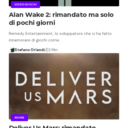
VIDEOGIOCHI
Alan Wake 2: rimandato ma solo
di pochi giorni
Remedy Entertainment, lo sviluppatore che ci ha fatto
innamorare di giochi come…
Stefano Orlandi
2 Min
ANIME
Deliver Us Mars: rimandato