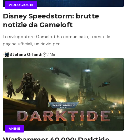
VIDEOGIOCHI
Disney Speedstorm: brutte
notizie da Gameloft
Lo sviluppatore Gameloft ha comunicato, tramite le
pagine ufficiali, un rinvio per…
Stefano Orlandi
2 Min
ANIME
Warhammer 40.000: Darktide –