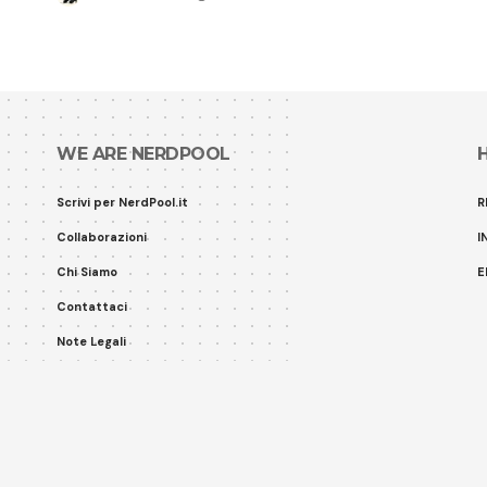
WE ARE NERDPOOL
Scrivi per NerdPool.it
R
Collaborazioni
I
Chi Siamo
E
Contattaci
Note Legali