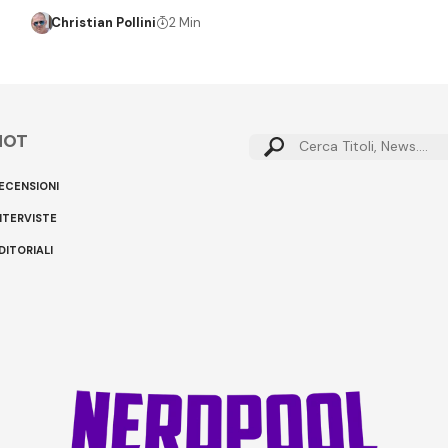
Christian Pollini
2 Min
HOT
Cerca:
ECENSIONI
NTERVISTE
DITORIALI