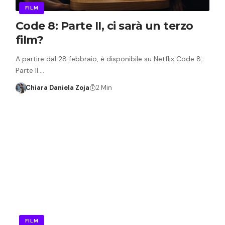
FILM
Code 8: Parte II, ci sarà un terzo
film?
A partire dal 28 febbraio, è disponibile su Netflix Code 8:
Parte II.…
Chiara Daniela Zoja
2 Min
FILM