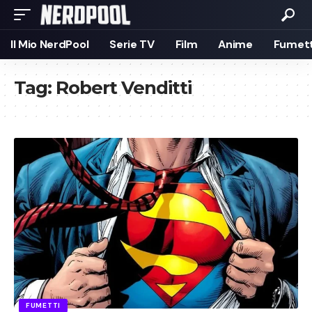
Il Mio NerdPool
Serie TV
Film
Anime
Fumett
Tag:
Robert Venditti
FUMETTI