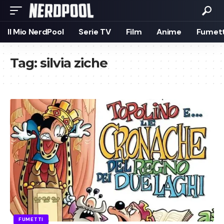
Il Mio NerdPool
Serie TV
Film
Anime
Fumett
Tag:
silvia ziche
FUMETTI