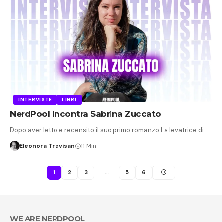
INTERVISTE
LIBRI
NerdPool incontra Sabrina Zuccato
Dopo aver letto e recensito il suo primo romanzo La levatrice di…
Eleonora Trevisan
11 Min
1
2
3
…
5
6
WE ARE NERDPOOL