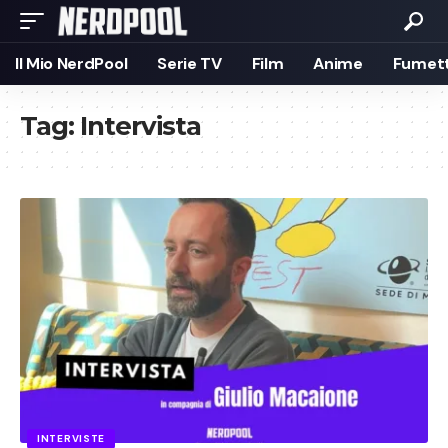
Il Mio NerdPool
Serie TV
Film
Anime
Fumett
Tag:
Intervista
INTERVISTE