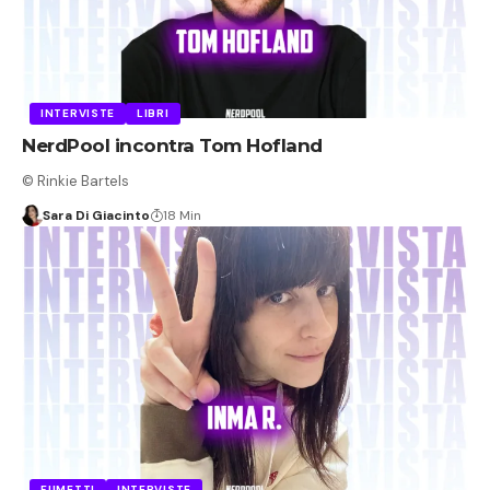
INTERVISTE
LIBRI
NerdPool incontra Tom Hofland
© Rinkie Bartels
Sara Di Giacinto
18 Min
FUMETTI
INTERVISTE