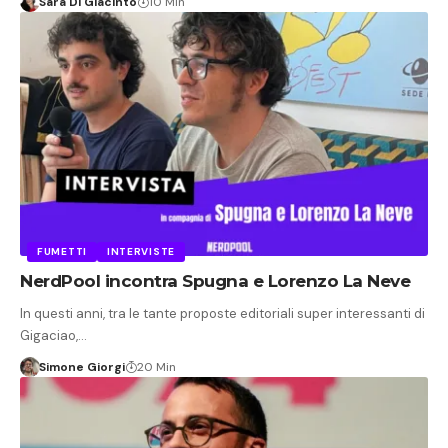
Sara Di Giacinto
10 Min
FUMETTI
INTERVISTE
NerdPool incontra Spugna e Lorenzo La Neve
In questi anni, tra le tante proposte editoriali super interessanti di
Gigaciao,…
Simone Giorgi
20 Min