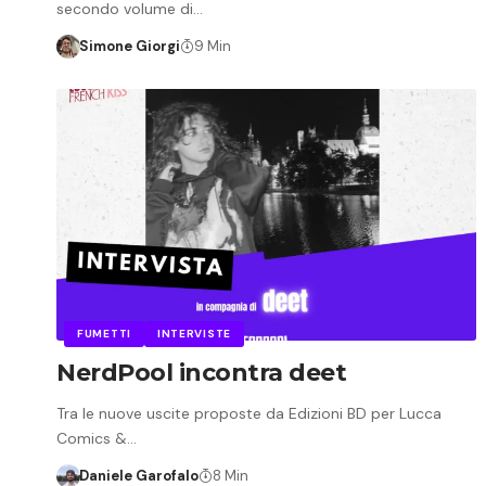
secondo volume di…
Simone Giorgi
9 Min
FUMETTI
INTERVISTE
NerdPool incontra deet
Tra le nuove uscite proposte da Edizioni BD per Lucca
Comics &…
Daniele Garofalo
8 Min