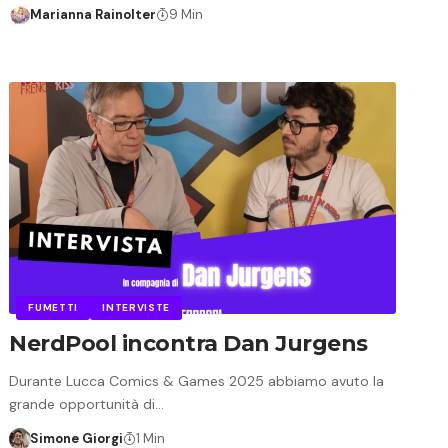
Marianna Rainolter
9 Min
FUMETTI
INTERVISTE
NerdPool incontra Dan Jurgens
Durante Lucca Comics & Games 2025 abbiamo avuto la
grande opportunità di…
Simone Giorgi
1 Min