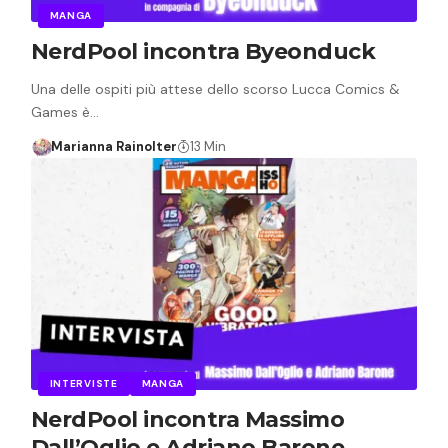
MANGA
NerdPool incontra Byeonduck
Una delle ospiti più attese dello scorso Lucca Comics &
Games è…
Marianna Rainolter
13 Min
INTERVISTE
MANGA
NerdPool incontra Massimo
Dall’Oglio e Adriano Barone