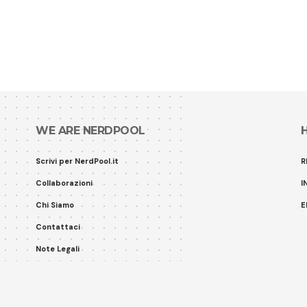
WE ARE NERDPOOL
Scrivi per NerdPool.it
R
Collaborazioni
I
Chi Siamo
E
Contattaci
Note Legali