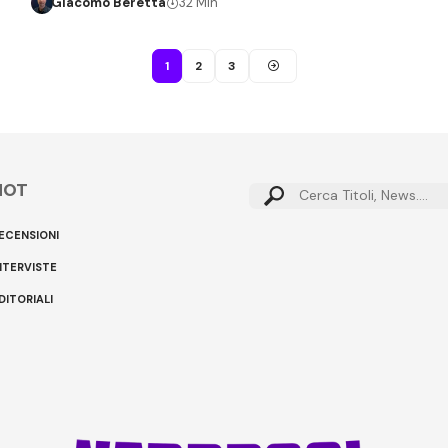
Giacomo Beretta
32 Min
1
2
3
HOT
Cerca:
ECENSIONI
NTERVISTE
DITORIALI