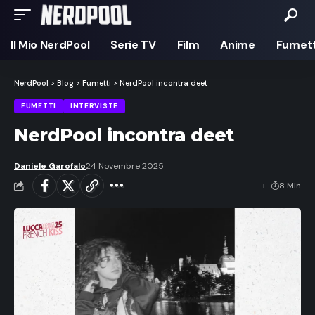
Il Mio NerdPool
Serie TV
Film
Anime
Fumett
NerdPool
>
Blog
>
Fumetti
>
NerdPool incontra deet
FUMETTI
INTERVISTE
NerdPool incontra deet
Daniele Garofalo
24 Novembre 2025
8 Min