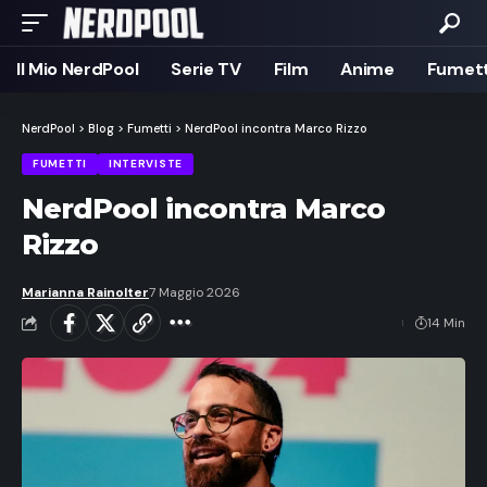
Il Mio NerdPool
Serie TV
Film
Anime
Fumett
NerdPool
>
Blog
>
Fumetti
>
NerdPool incontra Marco Rizzo
FUMETTI
INTERVISTE
NerdPool incontra Marco
Rizzo
Marianna Rainolter
7 Maggio 2026
14 Min