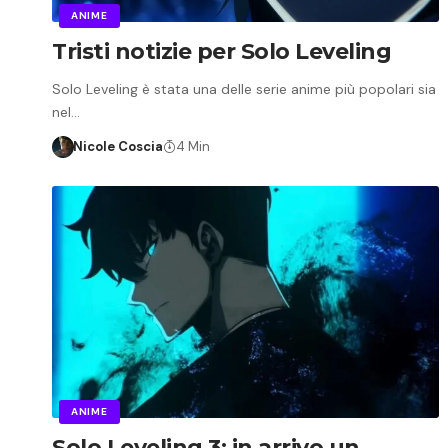
ANIME
Tristi notizie per Solo Leveling
Solo Leveling è stata una delle serie anime più popolari sia
nel…
Nicole Coscia
4 Min
ANIME
Solo Leveling 3: in arrivo un