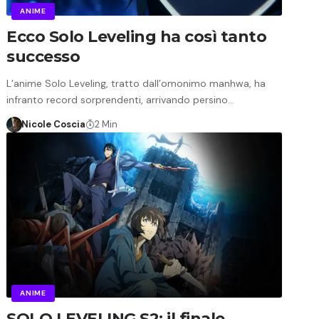
ANIME
Ecco Solo Leveling ha così tanto
successo
L’anime Solo Leveling, tratto dall’omonimo manhwa, ha
infranto record sorprendenti, arrivando persino…
Nicole Coscia
2 Min
ANIME
SOLO LEVELING S2: il finale