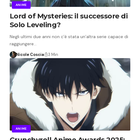
ANIME
Lord of Mysteries: il successore di
Solo Leveling?
Negli ultimi due anni non c’è stata un’altra serie capace di
raggiungere…
Nicole Coscia
3 Min
ANIME
Crunchyroll Anime Awards 2025: