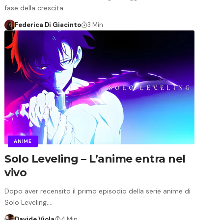
fase della crescita…
Federica Di Giacinto
3 Min
ANIME
Solo Leveling – L’anime entra nel
vivo
Dopo aver recensito il primo episodio della serie anime di
Solo Leveling,…
Davide Viola
4 Min