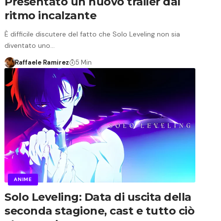
Presentato un nuovo trailer dal
ritmo incalzante
È difficile discutere del fatto che Solo Leveling non sia
diventato uno…
Raffaele Ramirez
5 Min
ANIME
Solo Leveling: Data di uscita della
seconda stagione, cast e tutto ciò