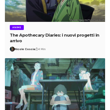
ANIME
The Apothecary Diaries: i nuovi progetti in
arrivo
Nicole Coscia
4 Min