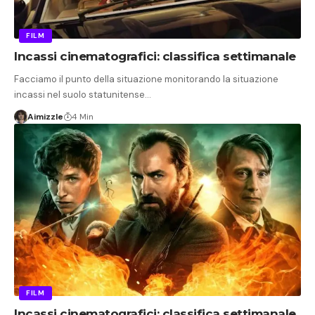
FILM
Incassi cinematografici: classifica settimanale
Facciamo il punto della situazione monitorando la situazione
incassi nel suolo statunitense…
Aimizzle
4 Min
FILM
Incassi cinematografici: classifica settimanale