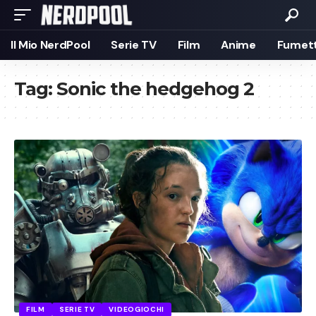
Il Mio NerdPool
Serie TV
Film
Anime
Fumett
Tag:
Sonic the hedgehog 2
FILM
SERIE TV
VIDEOGIOCHI