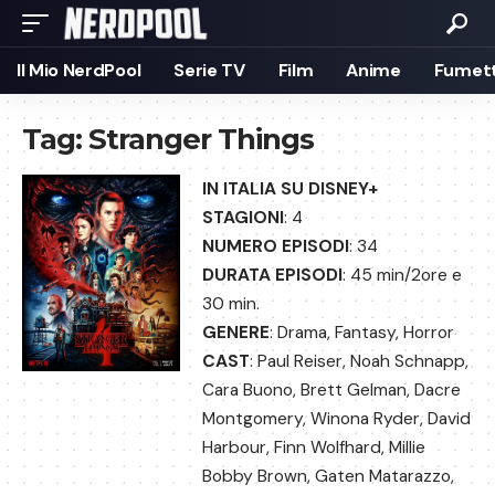
Il Mio NerdPool
Serie TV
Film
Anime
Fumett
Tag:
Stranger Things
IN ITALIA SU DISNEY+
STAGIONI
: 4
NUMERO EPISODI
: 34
DURATA EPISODI
: 45 min/2ore e
30 min.
GENERE
: Drama, Fantasy, Horror
CAST
: Paul Reiser, Noah Schnapp,
Cara Buono, Brett Gelman, Dacre
Montgomery, Winona Ryder, David
Harbour, Finn Wolfhard, Millie
Bobby Brown, Gaten Matarazzo,