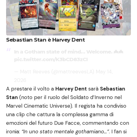
Sebastian Stan è Harvey Dent
In a Gotham state of mind… Welcome. 🦇🦇
pic.twitter.com/K3bCD83zCI
— Matt Reeves (@mattreevesLA)
May 14,
2026
A prestare il volto a
Harvey Dent
sarà
Sebastian
Stan
(noto per il ruolo del Soldato d’Inverno nel
Marvel Cinematic Universe). Il regista ha condiviso
una clip che cattura la complessa gamma di
emozioni del futuro Due Facce, commentando con
ironia:
“In uno stato mentale gothamiano…”
. I fan si