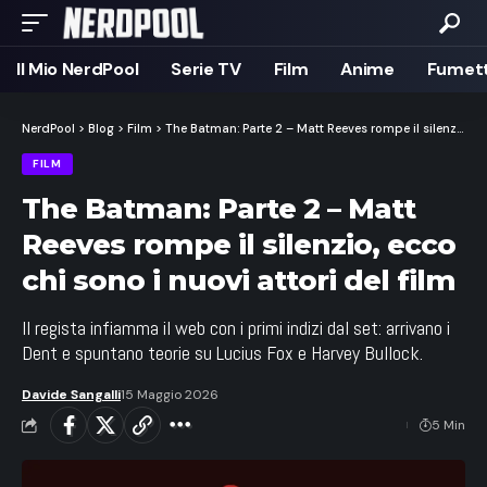
Il Mio NerdPool
Serie TV
Film
Anime
Fumett
NerdPool
>
Blog
>
Film
>
The Batman: Parte 2 – Matt Reeves rompe il silenzio, ecco chi sono i nuovi attori del film
FILM
The Batman: Parte 2 – Matt
Reeves rompe il silenzio, ecco
chi sono i nuovi attori del film
Il regista infiamma il web con i primi indizi dal set: arrivano i
Dent e spuntano teorie su Lucius Fox e Harvey Bullock.
Davide Sangalli
15 Maggio 2026
5 Min