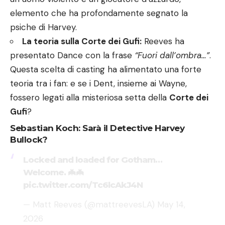
elemento che ha profondamente segnato la
psiche di Harvey.
La teoria sulla Corte dei Gufi:
Reeves ha
presentato Dance con la frase
“Fuori dall’ombra…”
.
Questa scelta di casting ha alimentato una forte
teoria tra i fan: e se i Dent, insieme ai Wayne,
fossero legati alla misteriosa setta della
Corte dei
Gufi
?
Sebastian Koch: Sarà il Detective Harvey
Bullock?
Locked and loaded for Gotham…
Welcome. 🦇🦇
pic.twitter.com/Tc6lcAkJ4N
— Matt Reeves (@mattreevesLA)
May 14,
2026