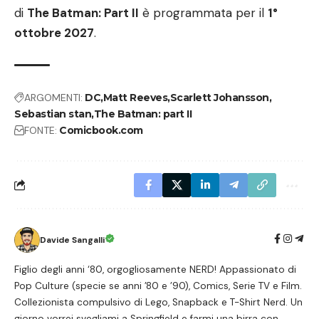
di
The Batman: Part II
è programmata per il
1°
ottobre 2027
.
ARGOMENTI:
DC
Matt Reeves
Scarlett Johansson
Sebastian stan
The Batman: part II
FONTE:
Comicbook.com
Davide Sangalli
Figlio degli anni ‘80, orgogliosamente NERD! Appassionato di
Pop Culture (specie se anni ’80 e ’90), Comics, Serie TV e Film.
Collezionista compulsivo di Lego, Snapback e T-Shirt Nerd. Un
giorno vorrei svegliami a Springfield e farmi una birra con