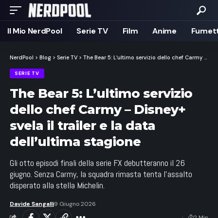
Il Mio NerdPool
Serie TV
Film
Anime
Fumett
NerdPool
>
Blog
>
Serie TV
>
The Bear 5: L’ultimo servizio dello chef Carmy – Disney+ svela il trailer e la data dell’ultima stagione
SERIE TV
The Bear 5: L’ultimo servizio
dello chef Carmy – Disney+
svela il trailer e la data
dell’ultima stagione
Gli otto episodi finali della serie FX debutteranno il 26
giugno. Senza Carmy, la squadra rimasta tenta l'assalto
disperato alla stella Michelin.
Davide Sangalli
9 Giugno 2026
2 Min