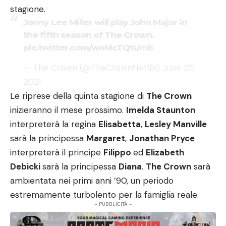
stagione.
Jonny Lee Miller will play John Major in
the fifth season of The Crown.
pic.twitter.com/woMcTQtUmb
— The Crown (@TheCrownNetflix)
June 25,
2021
Le riprese della quinta stagione di
The Crown
inizieranno il mese prossimo.
Imelda Staunton
interpreterà la regina
Elisabetta
,
Lesley Manville
sarà la principessa
Margaret
,
Jonathan Pryce
interpreterà il principe
Filippo
ed
Elizabeth
Debicki
sarà la principessa
Diana
.
The Crown
sarà
ambientata nei primi anni ’90, un periodo
estremamente turbolento per la famiglia reale.
- PUBBLICITÀ -