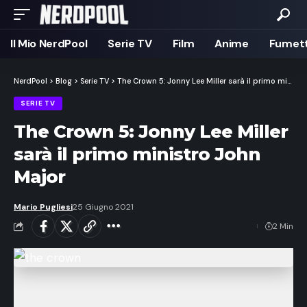
Il Mio NerdPool
Serie TV
Film
Anime
Fumett
NerdPool
>
Blog
>
Serie TV
>
The Crown 5: Jonny Lee Miller sarà il primo ministro John Major
SERIE TV
The Crown 5: Jonny Lee Miller
sarà il primo ministro John
Major
Mario Pugliesi
25 Giugno 2021
2 Min