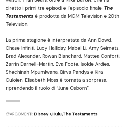
Wilson, Fran Sears, oltre a Mike Barker, che ha
diretto i primi tre episodi e l’episodio finale.
The
Testaments
è prodotta da MGM Television e 20th
Television.
La prima stagione è interpretata da Ann Dowd,
Chase Infiniti, Lucy Halliday, Mabel Li, Amy Seimetz,
Brad Alexander, Rowan Blanchard, Mattea Conforti,
Zarrin Darnell-Martin, Eva Foote, Isolde Ardies,
Shechinah Mpumlwana, Birva Pandya e Kira
Guloien. Elisabeth Moss è tornata a sorpresa,
riprendendo il ruolo di “June Osborn”.
ARGOMENTI:
Disney +
Hulu
The Testaments