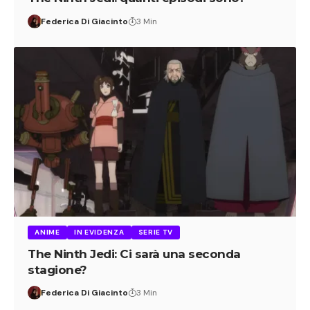
Federica Di Giacinto
3 Min
ANIME
IN EVIDENZA
SERIE TV
The Ninth Jedi: Ci sarà una seconda
stagione?
Federica Di Giacinto
3 Min