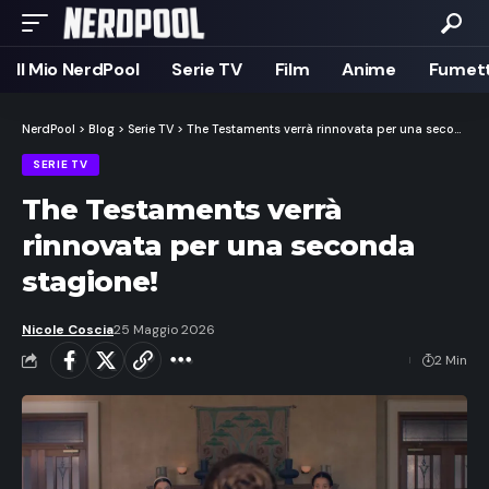
Il Mio NerdPool
Serie TV
Film
Anime
Fumett
NerdPool
>
Blog
>
Serie TV
>
The Testaments verrà rinnovata per una seconda stagione!
SERIE TV
The Testaments verrà
rinnovata per una seconda
stagione!
Nicole Coscia
25 Maggio 2026
2 Min