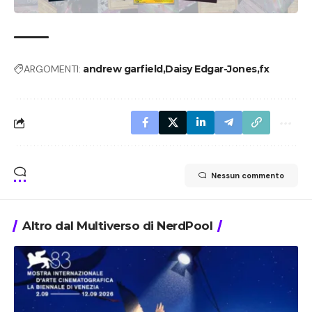
ARGOMENTI:
andrew garfield
Daisy Edgar-Jones
fx
Nessun commento
Altro dal Multiverso di NerdPool