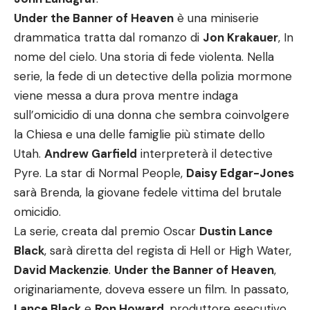
Under the Banner of Heaven
è una miniserie
drammatica tratta dal romanzo di
Jon Krakauer
, In
nome del cielo. Una storia di fede violenta. Nella
serie, la fede di un detective della polizia mormone
viene messa a dura prova mentre indaga
sull’omicidio di una donna che sembra coinvolgere
la Chiesa e una delle famiglie più stimate dello
Utah.
Andrew Garfield
interpreterà il detective
Pyre. La star di Normal People,
Daisy Edgar-Jones
sarà Brenda, la giovane fedele vittima del brutale
omicidio.
La serie, creata dal premio Oscar
Dustin Lance
Black
, sarà diretta del regista di
Hell or High Water
,
David Mackenzie
.
Under the Banner of Heaven
,
originariamente, doveva essere un film. In passato,
Lance Black
e
Ron Howard
, produttore esecutivo