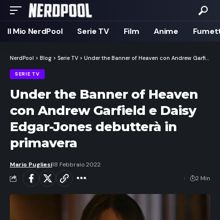
Il Mio NerdPool
Serie TV
Film
Anime
Fumett
NerdPool
>
Blog
>
Serie TV
>
Under the Banner of Heaven con Andrew Garfield e Daisy Edgar-Jones debutterà in primavera
SERIE TV
Under the Banner of Heaven
con Andrew Garfield e Daisy
Edgar-Jones debutterà in
primavera
Mario Pugliesi
18 Febbraio 2022
2 Min