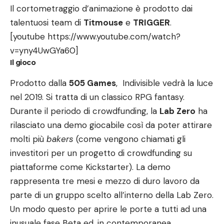
Il cortometraggio d’animazione è prodotto dai
talentuosi team di
Titmouse
e
TRIGGER
.
[youtube https://www.youtube.com/watch?
v=yny4UwGYa60]
Il gioco
Prodotto dalla
505 Games
, Indivisible vedrà la luce
nel 2019. Si tratta di un classico RPG fantasy.
Durante il periodo di crowdfunding, la
Lab Zero
ha
rilasciato una demo giocabile così da poter attirare
molti più
bakers
(come vengono chiamati gli
investitori per un progetto di crowdfunding su
piattaforme come Kickstarter). La demo
rappresenta tre mesi e mezzo di duro lavoro da
parte di un gruppo scelto all’interno della Lab Zero.
Un modo questo per aprire le porte a tutti ad una
inusuale fase Beta ed, in contemporanea,