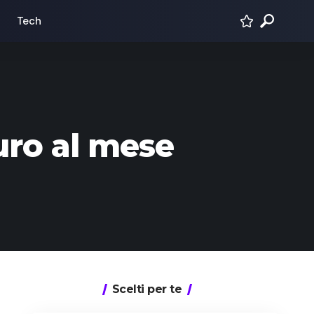
Tech
uro al mese
Scelti per te