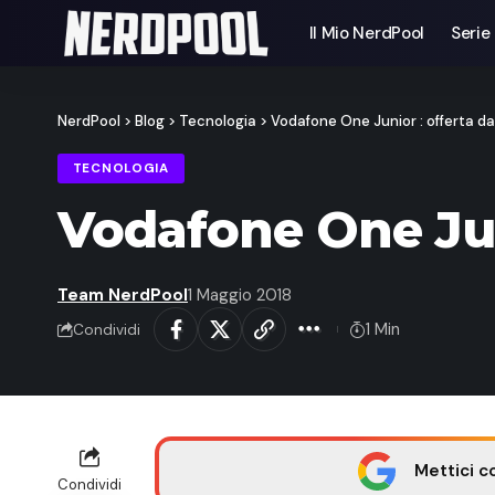
Il Mio NerdPool
Serie
NerdPool
>
Blog
>
Tecnologia
>
Vodafone One Junior : offerta da
TECNOLOGIA
Vodafone One Juni
Team NerdPool
1 Maggio 2018
1 Min
Condividi
Mettici c
Condividi