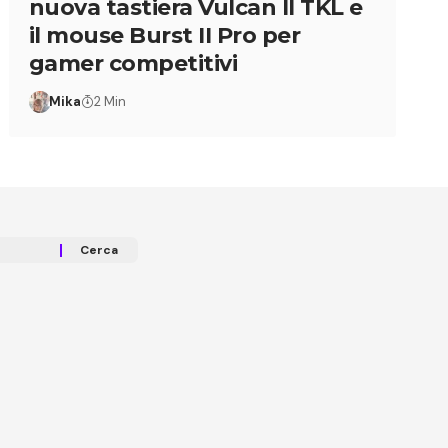
nuova tastiera Vulcan II TKL e
il mouse Burst II Pro per
gamer competitivi
Mika
2 Min