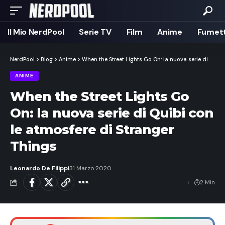
Il Mio NerdPool
Serie TV
Film
Anime
Fumett
NerdPool
>
Blog
>
Anime
>
When the Street Lights Go On: la nuova serie di Quibi con le atmosfere di Stranger Things
ANIME
When the Street Lights Go
On: la nuova serie di Quibi con
le atmosfere di Stranger
Things
Leonardo De Filippi
31 Marzo 2020
2 Min