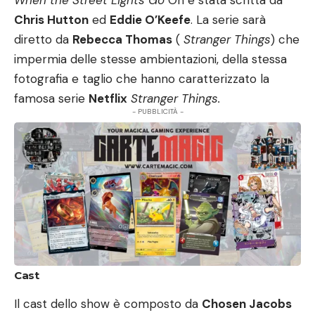
When the Street Lights Go
On è stata scritta da
Chris Hutton
ed
Eddie O’Keefe
. La serie sarà
diretto da
Rebecca Thomas
(
Stranger Things
) che
impermia delle stesse ambientazioni, della stessa
fotografia e taglio che hanno caratterizzato la
famosa serie
Netflix
Stranger Things
.
- PUBBLICITÀ -
Cast
Il cast dello show è composto da
Chosen Jacobs