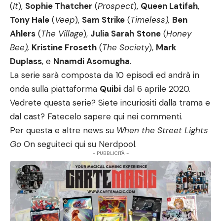
(
It
),
Sophie Thatcher
(
Prospect
),
Queen Latifah
,
Tony Hale
(
Veep
),
Sam Strike
(
Timeless),
Ben
Ahlers
(
The Village
),
Julia Sarah
Stone
(
Honey
Bee),
Kristine Froseth
(
The Society
),
Mark
Duplass
, e
Nnamdi Asomugha
.
La serie
sarà composta da 10 episodi ed andrà in
onda sulla piattaforma
Quibi
dal 6 aprile 2020.
Vedrete questa serie? Siete incuriositi dalla trama e
dal cast? Fatecelo sapere qui nei commenti.
Per questa e altre news su
When the Street Lights
Go
On seguiteci qui su
Nerdpool
.
- PUBBLICITÀ -