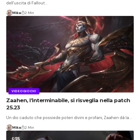
dell'uscita di Fallout…
Mika
2 Min
VIDEOGIOCHI
Zaahen, l’interminabile, si risveglia nella patch
25.23
Un dio caduto che possiede poteri divini e profani, Zaahen dà la…
Mika
2 Min