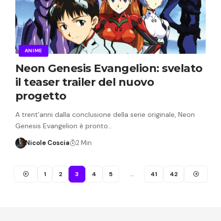
ANIME
Neon Genesis Evangelion: svelato
il teaser trailer del nuovo
progetto
A trent'anni dalla conclusione della serie originale, Neon
Genesis Evangelion è pronto…
Nicole Coscia
2 Min
1
2
3
4
5
…
41
42