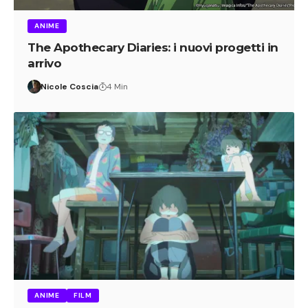
ANIME
The Apothecary Diaries: i nuovi progetti in
arrivo
Nicole Coscia
4 Min
ANIME
FILM