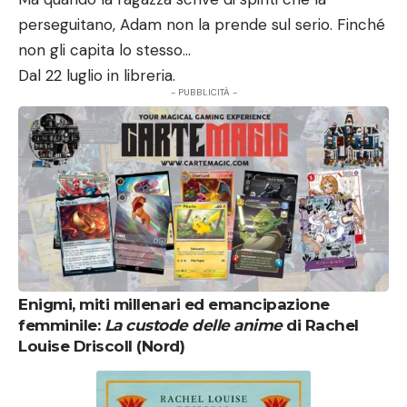
perseguitano, Adam non la prende sul serio. Finché
non gli capita lo stesso…
Dal 22 luglio in libreria.
- PUBBLICITÀ -
Enigmi, miti millenari ed emancipazione
femminile:
La custode delle anime
di Rachel
Louise Driscoll (Nord)