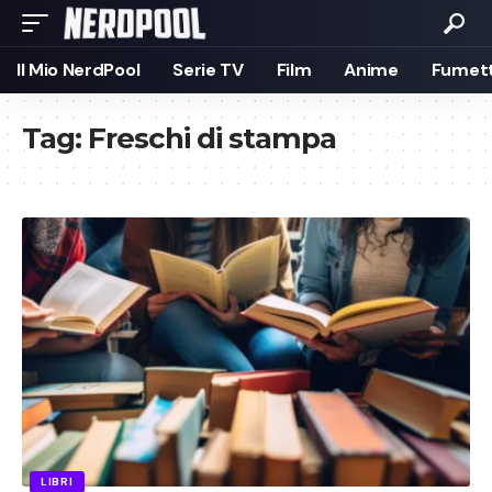
Il Mio NerdPool
Serie TV
Film
Anime
Fumett
Tag:
Freschi di stampa
LIBRI