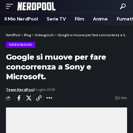
Il Mio NerdPool
Serie TV
Film
Anime
Fumett
NerdPool
>
Blog
>
Videogiochi
>
Google si muove per fare concorrenza a Sony e Microsoft.
VIDEOGIOCHI
Google si muove per fare
concorrenza a Sony e
Microsoft.
Team NerdPool
1 Luglio 2018
2 Min