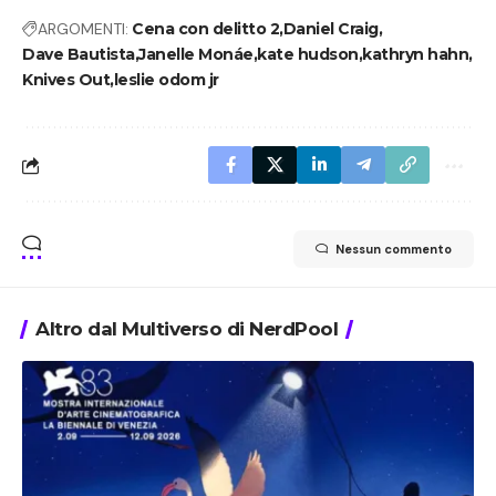
ARGOMENTI:
Cena con delitto 2
Daniel Craig
Dave Bautista
Janelle Monáe
kate hudson
kathryn hahn
Knives Out
leslie odom jr
Nessun commento
Altro dal Multiverso di NerdPool