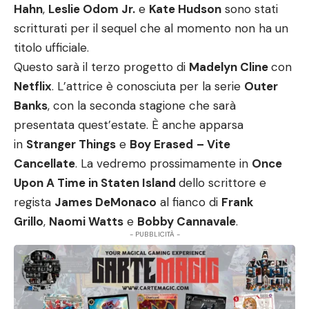
Hahn
,
Leslie Odom Jr
.
e
Kate Hudson
sono stati
scritturati per il sequel che al momento non ha un
titolo ufficiale.
Questo sarà il terzo progetto di
Madelyn Cline
con
Netflix
. L’attrice è conosciuta per la serie
Outer
Banks
, con la seconda stagione che sarà
presentata quest’estate. È anche apparsa
in
Stranger Things
e
Boy Erased
– Vite
Cancellate
. La vedremo prossimamente in
Once
Upon A Time in Staten Island
dello scrittore e
regista
James DeMonaco
al fianco di
Frank
Grillo
,
Naomi Watts
e
Bobby Cannavale
.
- PUBBLICITÀ -