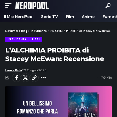
Il Mio NerdPool
Serie TV
Film
Anime
Fumett
NerdPool
>
Blog
>
In Evidenza
>
L’ALCHIMIA PROIBITA di Stacey McEwan: Recensione
IN EVIDENZA
LIBRI
L’ALCHIMIA PROIBITA di
Stacey McEwan: Recensione
Laura Pola
20 Giugno 2026
5 Min