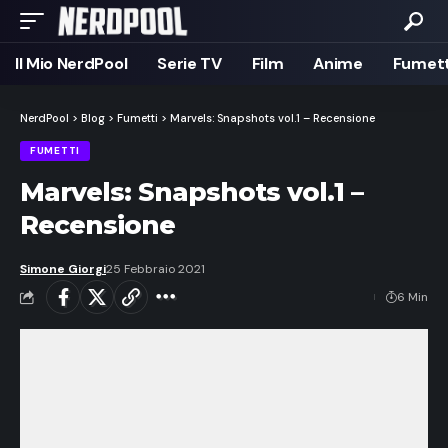
Il Mio NerdPool
Serie TV
Film
Anime
Fumett
NerdPool
>
Blog
>
Fumetti
>
Marvels: Snapshots vol.1 – Recensione
FUMETTI
Marvels: Snapshots vol.1 –
Recensione
Simone Giorgi
25 Febbraio 2021
6 Min