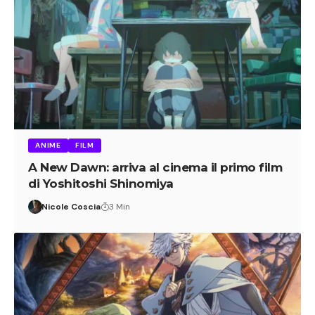
ANIME
FILM
A New Dawn: arriva al cinema il primo film
di Yoshitoshi Shinomiya
Nicole Coscia
3 Min