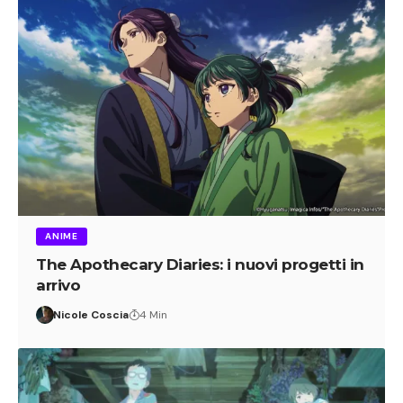
ANIME
The Apothecary Diaries: i nuovi progetti in
arrivo
Nicole Coscia
4 Min