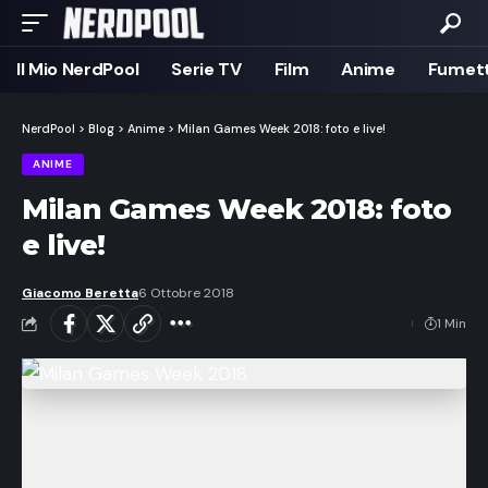
Il Mio NerdPool
Serie TV
Film
Anime
Fumett
NerdPool
>
Blog
>
Anime
>
Milan Games Week 2018: foto e live!
ANIME
Milan Games Week 2018: foto
e live!
Giacomo Beretta
6 Ottobre 2018
1 Min