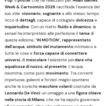
Pop
. Il
poster
che ha realizzato per
Milan Games
Week & Cartoomics 2026
racchiude l’essenza del
suo stile:
visionario
,
sognante
e allo stesso tempo
ricco di
dettagli
, capace di coniugare
dolcezza
e
inquietudine
. Con un tratto
fluido e dinamico
, la
sensei ha interpretato alla perfezione il
tema
di
questa edizione, “
IN MOTION
”
, rappresentato
dall
’
acqua
,
simbolo del mutamento
intrinseco a
tutte le cose e
forza capace di connettere
universi,
di
mescolare
l’esistente per
dare vita
aqualcosa di nuovo, al presente
. L’acqua,
insomma, come puro
movimento
. Tra correnti
impetuose, galeoni e forzieri magici spuntano
anche le iconiche
macchine volanti
costruite da
Leonardo Da Vinci
: un omaggio a una
figura chiave
nella storia di Milano
, che ne ha saputo governare