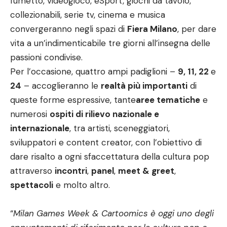
fumetto, videogioco, eSport, giochi da tavolo,
collezionabili, serie tv, cinema e musica
convergeranno negli spazi di
Fiera Milano
, per dare
vita a un’indimenticabile tre giorni all’insegna delle
passioni condivise.
Per l’occasione, quattro ampi padiglioni –
9, 11, 22
e
24
– accoglieranno le
realtà più importanti
di
queste forme espressive, tante
aree tematiche
e
numerosi
ospiti di rilievo nazionale e
internazionale
, tra artisti, sceneggiatori,
sviluppatori e content creator, con l’obiettivo di
dare risalto a ogni sfaccettatura della cultura pop
attraverso
incontri
,
panel
,
meet & greet
,
spettacoli
e molto altro.
“
Milan Games Week & Cartoomics è oggi uno degli