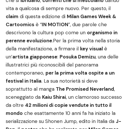
che si
ibridano
,
correnti che si mescolano
dando
vita a qualcosa di sempre nuovo. Per questo, il
claim
di questa edizione di
Milan Games Week &
Cartoomics
è “
IN MOTION
”, due parole che
descrivono la cultura pop come un
organismo in
perenne evoluzione
.Per la prima volta nella storia
della manifestazione, a firmare il
key visual
è
un’
artista giapponese
:
Posuka Demizu
, una delle
illustratrici più riconoscibili del panorama
contemporaneo,
per la prima volta ospite a un
festival in Italia
. La sua notorietà si deve
soprattutto al manga
The Promised Neverland
,
sceneggiato da
Kaiu Shirai
, un clamoroso successo
da oltre
42 milioni di copie vendute in tutto il
mondo
che esattamente 10 anni fa ha iniziato la
serializzazione su Shonen Jump, edito in Italia da
J-