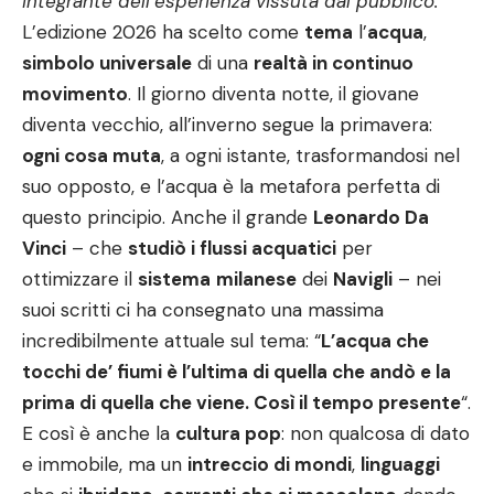
integrante dell’esperienza vissuta dal pubblico.”
L’edizione 2026 ha scelto come
tema
l’
acqua
,
simbolo universale
di una
realtà in continuo
movimento
. Il giorno diventa notte, il giovane
diventa vecchio, all’inverno segue la primavera:
ogni cosa muta
, a ogni istante, trasformandosi nel
suo opposto, e l’acqua è la metafora perfetta di
questo principio. Anche il grande
Leonardo Da
Vinci
– che
studiò i flussi acquatici
per
ottimizzare il
sistema
milanese
dei
Navigli
– nei
suoi scritti ci ha consegnato una massima
incredibilmente attuale sul tema: “
L’acqua che
tocchi de’ fiumi è l’ultima di quella che andò e la
prima di quella che viene. Così il tempo presente
“.
E così è anche la
cultura pop
: non qualcosa di dato
e immobile, ma un
intreccio di mondi
,
linguaggi