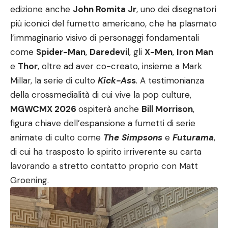
edizione anche
John Romita Jr
, uno dei disegnatori
più iconici del fumetto americano, che ha plasmato
l’immaginario visivo di personaggi fondamentali
come
Spider-Man
,
Daredevil
, gli
X-Men
,
Iron Man
e
Thor
, oltre ad aver co-creato, insieme a Mark
Millar, la serie di culto
Kick-As
s
. A testimonianza
della crossmedialità di cui vive la pop culture,
MGWCMX 2026
ospiterà anche
Bill Morrison
,
figura chiave dell’espansione a fumetti di serie
animate di culto come
The
Simpsons
e
Futurama
,
di cui ha trasposto lo spirito irriverente su carta
lavorando a stretto contatto proprio con Matt
Groening.