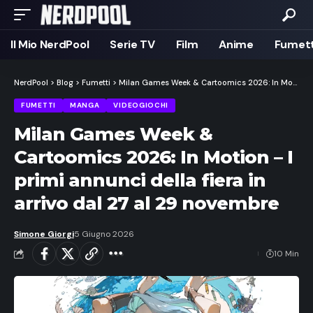
Il Mio NerdPool
Serie TV
Film
Anime
Fumett
NerdPool
>
Blog
>
Fumetti
>
Milan Games Week & Cartoomics 2026: In Motion – I primi annunci della fiera in arrivo dal 27 al 29 novembre
FUMETTI
MANGA
VIDEOGIOCHI
Milan Games Week &
Cartoomics 2026: In Motion – I
primi annunci della fiera in
arrivo dal 27 al 29 novembre
Simone Giorgi
5 Giugno 2026
10 Min