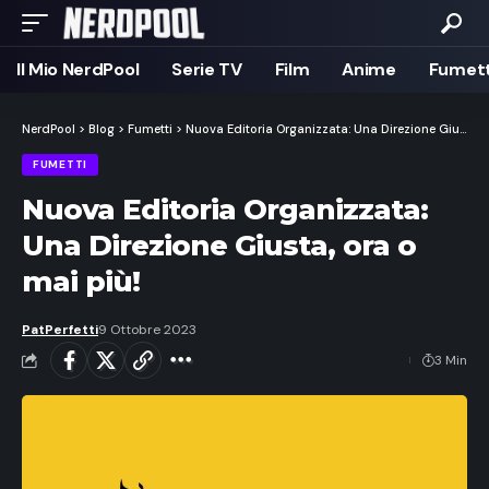
Il Mio NerdPool
Serie TV
Film
Anime
Fumett
NerdPool
>
Blog
>
Fumetti
>
Nuova Editoria Organizzata: Una Direzione Giusta, ora o mai più!
FUMETTI
Nuova Editoria Organizzata:
Una Direzione Giusta, ora o
mai più!
PatPerfetti
9 Ottobre 2023
3 Min