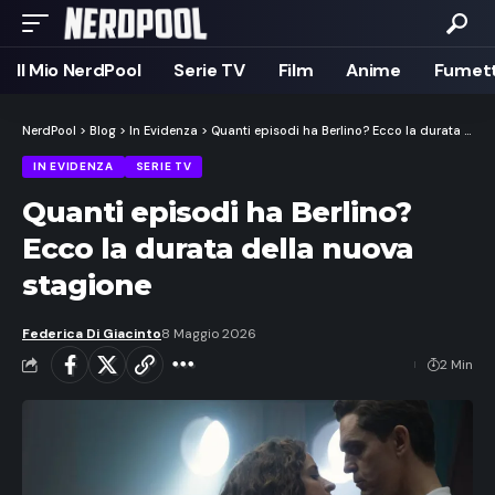
Il Mio NerdPool
Serie TV
Film
Anime
Fumett
NerdPool
>
Blog
>
In Evidenza
>
Quanti episodi ha Berlino? Ecco la durata della nuova stagione
IN EVIDENZA
SERIE TV
Quanti episodi ha Berlino?
Ecco la durata della nuova
stagione
Federica Di Giacinto
8 Maggio 2026
2 Min