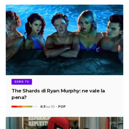
SERIE TV
The Shards di Ryan Murphy: ne vale la
pena?
6.5
su 10
POP