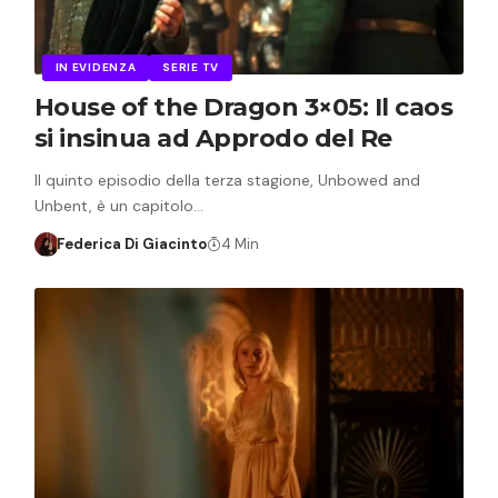
IN EVIDENZA
SERIE TV
House of the Dragon 3×05: Il caos
si insinua ad Approdo del Re
Il quinto episodio della terza stagione, Unbowed and
Unbent, è un capitolo…
Federica Di Giacinto
4 Min