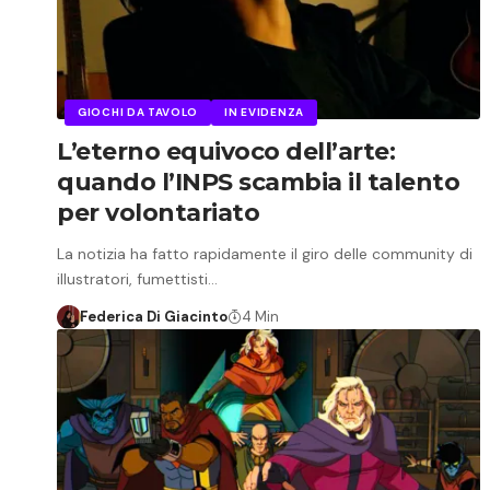
GIOCHI DA TAVOLO
IN EVIDENZA
L’eterno equivoco dell’arte:
quando l’INPS scambia il talento
per volontariato
La notizia ha fatto rapidamente il giro delle community di
illustratori, fumettisti…
Federica Di Giacinto
4 Min