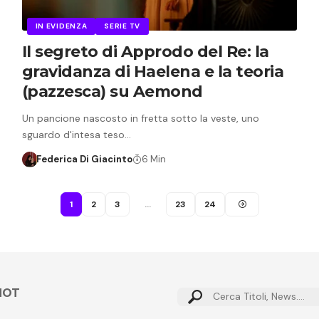
IN EVIDENZA
SERIE TV
Il segreto di Approdo del Re: la
gravidanza di Haelena e la teoria
(pazzesca) su Aemond
Un pancione nascosto in fretta sotto la veste, uno
sguardo d'intesa teso…
Federica Di Giacinto
6 Min
1
2
3
…
23
24
HOT
Cerca: