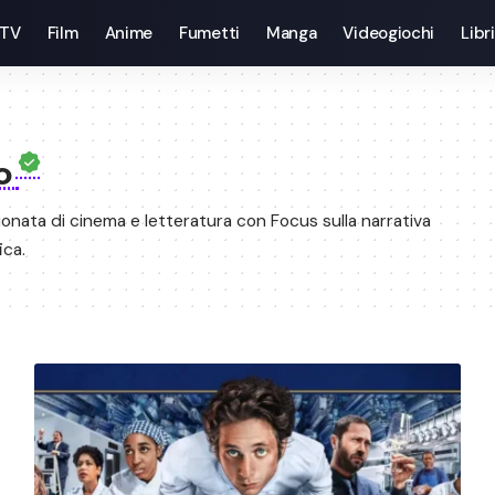
 TV
Film
Anime
Fumetti
Manga
Videogiochi
Libri
to
onata di cinema e letteratura con Focus sulla narrativa
ica.