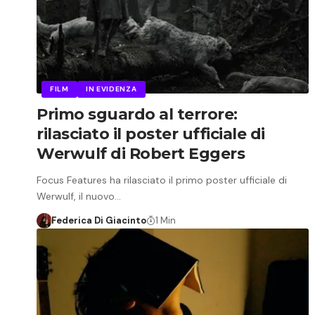
FILM
IN EVIDENZA
Primo sguardo al terrore:
rilasciato il poster ufficiale di
Werwulf di Robert Eggers
Focus Features ha rilasciato il primo poster ufficiale di
Werwulf, il nuovo…
Federica Di Giacinto
1 Min