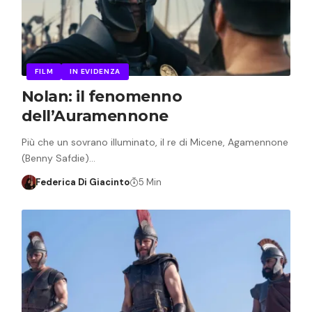
FILM
IN EVIDENZA
Nolan: il fenomenno
dell’Auramennone
Più che un sovrano illuminato, il re di Micene, Agamennone
(Benny Safdie)…
Federica Di Giacinto
5 Min