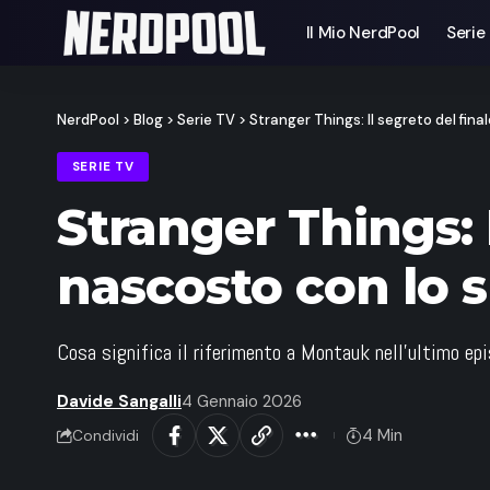
Il Mio NerdPool
Serie
NerdPool
>
Blog
>
Serie TV
>
Stranger Things: Il segreto del fina
SERIE TV
Stranger Things: I
nascosto con lo s
Cosa significa il riferimento a Montauk nell'ultimo episo
Davide Sangalli
4 Gennaio 2026
4 Min
Condividi