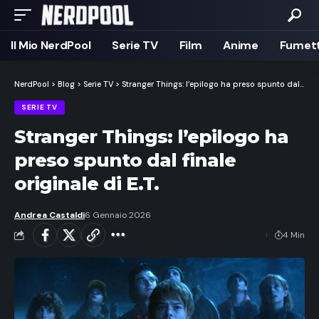
Il Mio NerdPool
Serie TV
Film
Anime
Fumett
NerdPool
>
Blog
>
Serie TV
>
Stranger Things: l’epilogo ha preso spunto dal finale originale di E.T.
SERIE TV
Stranger Things: l’epilogo ha
preso spunto dal finale
originale di E.T.
Andrea Castaldi
6 Gennaio 2026
4 Min