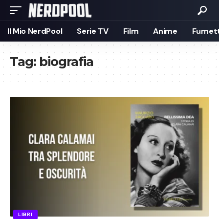
Il Mio NerdPool
Serie TV
Film
Anime
Fumett
Tag:
biografia
LIBRI