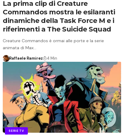
La prima clip di Creature
Commandos mostra le esilaranti
dinamiche della Task Force M e i
riferimenti a The Suicide Squad
Creature Commandos è ormai alle porte e la serie
animata di Max…
Raffaele Ramirez
4 Min
SERIE TV