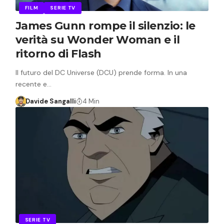
FILM
SERIE TV
James Gunn rompe il silenzio: le
verità su Wonder Woman e il
ritorno di Flash
Il futuro del DC Universe (DCU) prende forma. In una
recente e…
Davide Sangalli
4 Min
SERIE TV