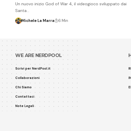
Un nuovo inizio God of War 4, il videogioco sviluppato dai
Santa…
Michele La Marra
6 Min
WE ARE NERDPOOL
Scrivi per NerdPool.it
R
Collaborazioni
I
Chi Siamo
E
Contattaci
Note Legali